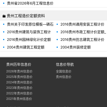
价
贵州省2026年6月工程信息价
贵州工程造价定额资料
贵州关于印发原位模板—磷石
2016贵州通用安装工程计价
膏砂浆喷筑复合墙体计价定额
定额
2016贵州建筑与装饰工程计
2016贵州市政工程计价定额_
项目(试行)的通知(黔建建通
价定额
说明及计算规则
〔2024〕26号)
2016贵州园林绿化计价定额
2016贵州仿古建筑工程计价
定额_定额说明
2004贵州建筑工程定额
2004贵州装修定额
贵州历年信息价
信息价导航
2026年贵州信息价
全国信息价
2025年贵州信息价
贵州信息价
2024年贵州信息价
2023年贵州信息价
2022年贵州信息价
2021年贵州信息价