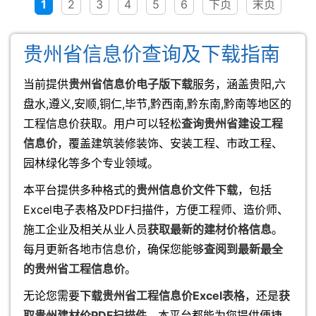
1
2
3
4
5
6
下页
末页
贵州省信息价查询及下载指南
当前提供
贵州省信息价电子版下载
服务，涵盖贵阳,六
盘水,遵义,安顺,铜仁,毕节,黔西南,黔东南,黔南等地区的
工程信息价获取。用户可以轻松
查询贵州省建设工程
信息价
，覆盖建筑装修装饰、安装工程、市政工程、
园林绿化等多个专业领域。
本平台提供多种格式的
贵州信息价文件下载
，包括
Excel电子表格及PDF扫描件，方便工程师、造价师、
施工企业及相关从业人员
获取最新的建材价格信息
。
每月更新各地市信息价，确保您能够
查阅到最新最全
的贵州省工程信息价
。
无论您需要
下载贵州省工程信息价Excel表格
，还是
获
取贵州建材价PDF扫描件
，本平台都能为您提供便捷