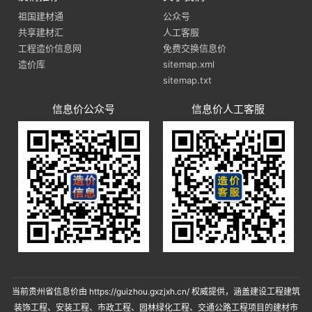
祖国建材通
公众号
共享建材汇
人工客服
工程造价信息网
免费交换信息价
造价库
sitemap.xml
sitemap.txt
信息价公众号
信息价人工客服
当前
贵州省信息价
由
https://guizhou.gxzjxh.cn/
权威提供，涵盖建设工程
建筑
装饰工程
、
安装工程
、
市政工程
、
园林绿化工程
、
交通公路工程
项目的
建材市